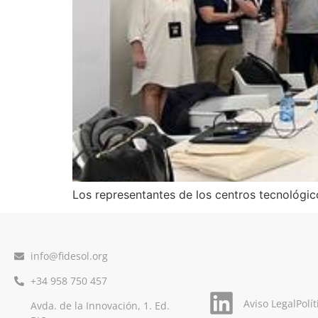
Los representantes de los centros tecnológic
info@fidesol.org
+34 958 750 457
Aviso Legal
Polí
Avda. de la Innovación, 1. Ed.