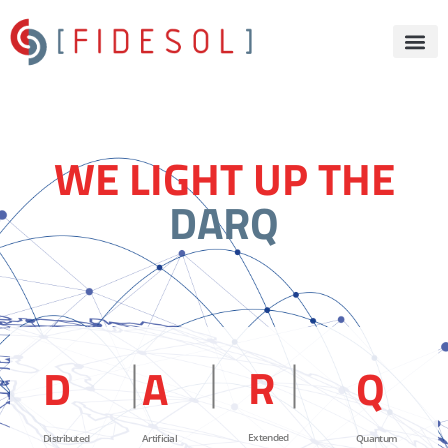
WE LIGHT UP THE
DARQ
R
D
A
Q
Extended
Distributed
Artificial
Quantum